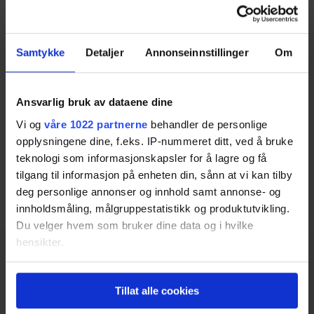
samme utførelse som garasjeportene slik at man
kan få et ryddig, gjennomført og elegant uttrykk.
Samtykke
Detaljer
Annonseinnstillinger
Om
KONTAKTINFORMASJON
Organisasjonsnummer:
828 824 112
Ansvarlig bruk av dataene dine
Adresse:
Hovdavegen 18, 5282, Lonevåg
Telefon:
56 19 31 00
Vi og
våre 1022 partnerne
behandler de personlige
opplysningene dine, f.eks. IP-nummeret ditt, ved å bruke
E-post:
lobas@lobas.no
teknologi som informasjonskapsler for å lagre og få
Nettside:
https://www.lobasgarasjeporter.no
tilgang til informasjon på enheten din, sånn at vi kan tilby
deg personlige annonser og innhold samt annonse- og
innholdsmåling, målgruppestatistikk og produktutvikling.
Du velger hvem som bruker dine data og i hvilke
hensikter.
Hvis du gir oss lov, vil vi også gjerne:
Tillat alle cookies
Innhente informasjon om den geografiske
beliggenheten din, som kan være nøyaktig innenfor